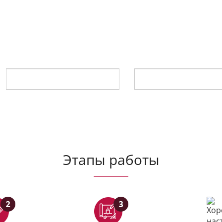
Я за живое общение!
Оставьте телефон, я вам перезвоню и мы вместе подберем и
Ваше имя
*
Телефон
*
Этапы работы