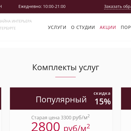
Н
Ежедневно: 10:00-21:00
Заказать обр
ЗАЙНА ИНТЕРЬЕРА
УСЛУГИ
О СТУДИИ
АКЦИИ
ПО
ТЕРБУРГЕ
Комплекты услуг
скидка
Популярный
15%
2
pуб/м
Старая цена 3300
2800
2
pуб/м