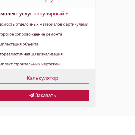
мплект услуг
популярный +
домость отделочных материалов с артикулами
торское сопровождение ремонта
мплектация объекта
тореалистичная 3D визуализация
мплект строительных чертежей
Калькулятор
Заказать
дит?