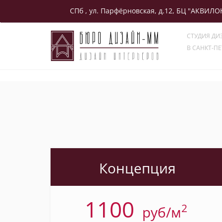
СПб , ул. Парфёрновская, д.12, БЦ "АКВИЛО
LINKS"
СТУДИЯ ДИ
В САНКТ-ПЕ
Концепция
1100
2
pуб/м