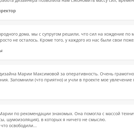
абота дизайнера позволила нам сэкономить массу сил, времени 
иректор
ородного дома, мы с супругом решили, что сил на хождение по 
осто не осталось. Кроме того, у каждого из нас были свои пожел
ы
 дизайна Марии Максимовой за оперативность. Очень грамотно
ия. Запомнили (что приятно) и учли в проекте мое увлечение 
 Марии по рекомендации знакомых. Она помогла с массой техни
сы, шумоизоляция), в которых я ничего не смыслю.
что освободили...