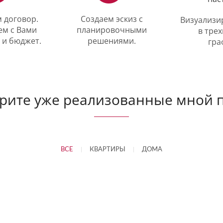
 договор.
Создаем эскиз с
Визуализи
ем с Вами
планировочными
в тре
 и бюджет.
решениями.
гра
рите уже реализованные мной 
ВСЕ
|
КВАРТИРЫ
|
ДОМА