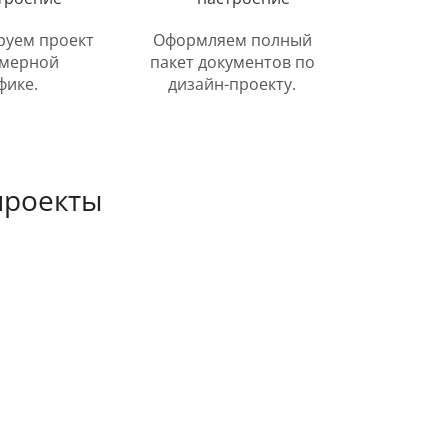
руем проект
Оформляем полный
хмерной
пакет документов по
фике.
дизайн-проекту.
проекты