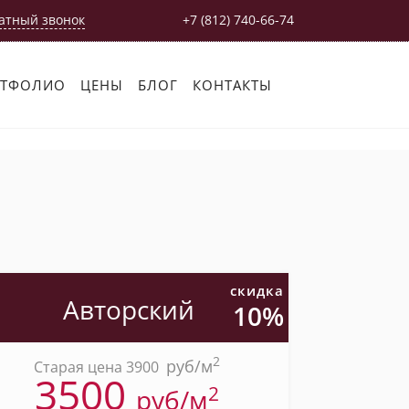
атный звонок
+7 (812) 740-66-74
РТФОЛИО
ЦЕНЫ
БЛОГ
КОНТАКТЫ
скидка
Авторский
10%
2
pуб/м
Старая цена 3900
3500
2
pуб/м