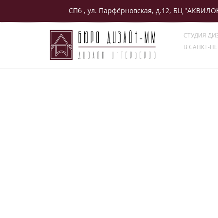
СПб , ул. Парфёрновская, д.12, БЦ "АКВИЛО
LINKS"
СТУДИЯ ДИ
В САНКТ-ПЕ
Главная
Портфолио
Измайловский, 11
Измайловский, 11
Сделали:
Поделиться с друзьями: