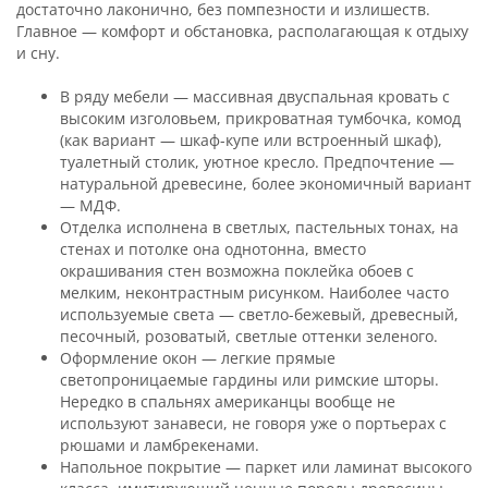
достаточно лаконично, без помпезности и излишеств.
Главное — комфорт и обстановка, располагающая к отдыху
и сну.
В ряду мебели — массивная двуспальная кровать с
высоким изголовьем, прикроватная тумбочка, комод
(как вариант — шкаф-купе или встроенный шкаф),
туалетный столик, уютное кресло. Предпочтение —
натуральной древесине, более экономичный вариант
— МДФ.
Отделка исполнена в светлых, пастельных тонах, на
стенах и потолке она однотонна, вместо
окрашивания стен возможна поклейка обоев с
мелким, неконтрастным рисунком. Наиболее часто
используемые света — светло-бежевый, древесный,
песочный, розоватый, светлые оттенки зеленого.
Оформление окон — легкие прямые
светопроницаемые гардины или римские шторы.
Нередко в спальнях американцы вообще не
используют занавеси, не говоря уже о портьерах с
рюшами и ламбрекенами.
Напольное покрытие — паркет или ламинат высокого