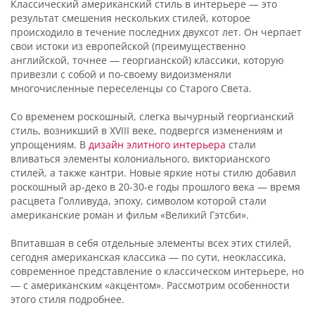
Классический американский стиль в интерьере — это
результат смешения нескольких стилей, которое
происходило в течение последних двухсот лет. Он черпает
свои истоки из европейской (преимущественно
английской, точнее — георгианской) классики, которую
привезли с собой и по-своему видоизменяли
многочисленные переселенцы со Старого Света.
Со временем роскошный, слегка вычурный георгианский
стиль, возникший в XVIII веке, подвергся изменениям и
упрощениям. В
дизайн элитного интерьера
стали
вливаться элементы колониального, викторианского
стилей, а также кантри. Новые яркие ноты стилю добавил
роскошный ар-деко в 20-30-е годы прошлого века — время
расцвета Голливуда, эпоху, символом которой стали
американские роман и фильм «Великий Гэтсби».
Впитавшая в себя отдельные элементы всех этих стилей,
сегодня американская классика — по сути, неоклассика,
современное представление о классическом интерьере, но
— с американским «акцентом». Рассмотрим особенности
этого стиля подробнее.