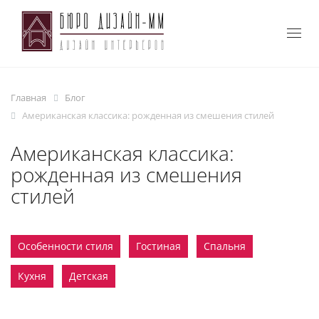
Togg
navig
Главная
Блог
Американская классика: рожденная из смешения стилей
Американская классика:
рожденная из смешения
стилей
Особенности стиля
Гостиная
Спальня
Кухня
Детская