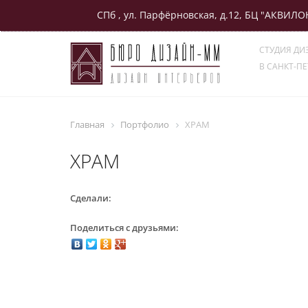
СПб , ул. Парфёрновская, д.12, БЦ "АКВИЛО
LINKS"
СТУДИЯ ДИ
В САНКТ-ПЕ
Главная
Портфолио
ХРАМ
ХРАМ
Сделали:
Поделиться с друзьями: