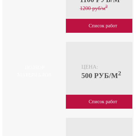
2
1200 pуб/м
Список работ
ЦЕНА:
ПОДБОР
2
500 PУБ/М
МАТЕРИАЛОВ
Список работ