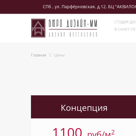
СПб , ул. Парфёрновская, д.12, БЦ "АКВИЛО
LINKS"
СТУДИЯ ДИ
В САНКТ-ПЕ
Главная
Цены
Концепция
1100
2
pуб/м