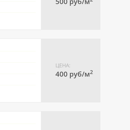
500 pуб/м
ЦЕНА:
2
400 pуб/м