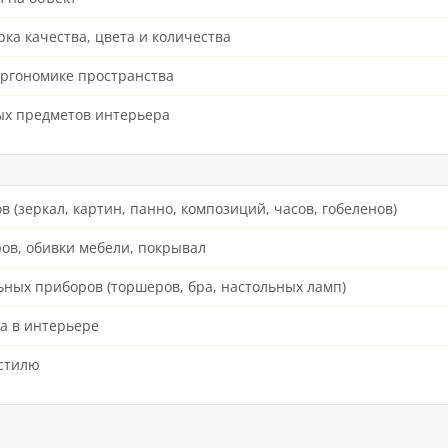
ка качества, цвета и количества
эргономике пространства
ых предметов интерьера
в (зеркал, картин, панно, композиций, часов, гобеленов)
ров, обивки мебели, покрывал
ьных приборов (торшеров, бра, настольных ламп)
а в интерьере
стилю