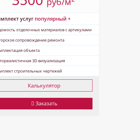
pуб/м
мплект услуг
популярный +
домость отделочных материалов с артикулами
торское сопровождение ремонта
мплектация объекта
тореалистичная 3D визуализация
мплект строительных чертежей
Калькулятор
Заказать