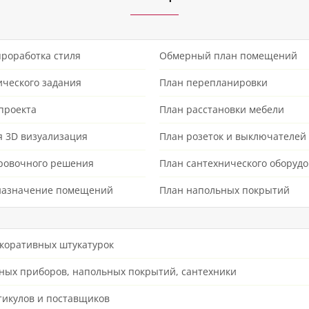
роработка стиля
Обмерный план помещений
ического задания
План перепланировки
проекта
План расстановки мебели
 3D визуализация
План розеток и выключателей
ровочного решения
План сантехнического оборуд
назначение помещений
План напольных покрытий
екоративных штукатурок
ных приборов, напольных покрытий, сантехники
икулов и поставщиков