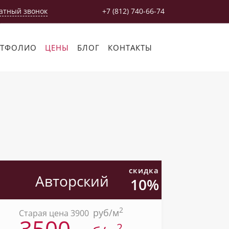
атный звонок
+7 (812) 740-66-74
РТФОЛИО
ЦЕНЫ
БЛОГ
КОНТАКТЫ
скидка
Авторский
10%
2
pуб/м
Старая цена 3900
3500
2