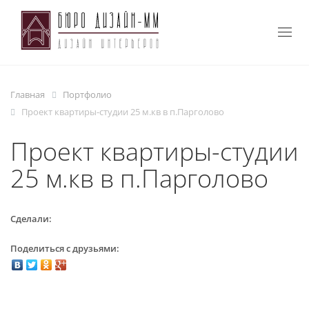
Togg
navig
Главная
Портфолио
Проект квартиры-студии 25 м.кв в п.Парголово
Проект квартиры-студии
25 м.кв в п.Парголово
Сделали:
Поделиться с друзьями: